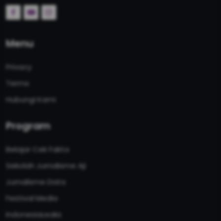
Menu
Privacy
Terms
Hubungi Kami
Program
Belajar Cek Fakta
Sekolah Jurnalisme Aji
Jurnalisme Data
Festival Media
IndonesiaLeaks