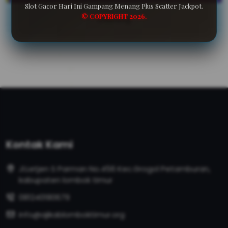
Slot Gacor Hari Ini Gampang Menang Plus Scatter Jackpot.
© COPYRIGHT 2026.
Cabang
Kontak Kami
Jl.Letjen S Parman No.456 Kec.Grogol Petamburan,
kabupaten lombok timur
081240180679
info@ajikablomboktimur.org