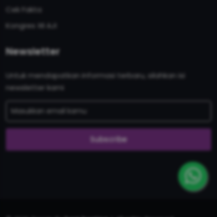
Cek Fakta
Kongres XII AJI
Newsletter
Untuk mendapatkan informasi terbaru, silahkan isi
newsletter kami
Subscribe