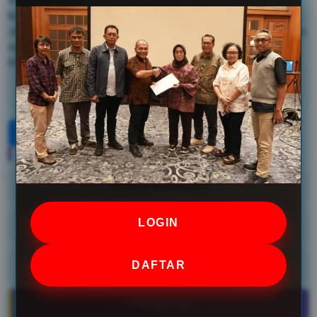
batasnya 8 MB.
Jenis yang diizinkan: txt, rtf, pdf, doc, docx, odt, ppt, pptx,
odp, xls, xlsx, ods.
Disclaimer
Menu
Kebijakan Privacy
LOGIN
Syarat dan Ketentuan
Hubungi Kami
DAFTAR
Pelaporan