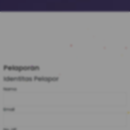
Pelaporan
Identitas Pelapor
Nama
Email
No. HP