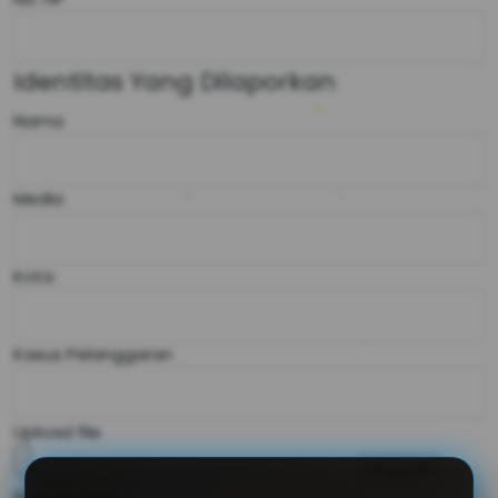
Identitas Yang Dilaporkan
Nama
Media
Kota
Kasus Pelanggaran
Upload file
Satu file saja.