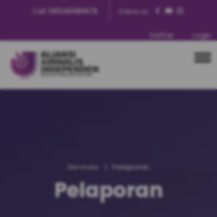
Call:
081240180679
Follow us:
Daftar
Login
Beranda
Pelaporan
Pelaporan